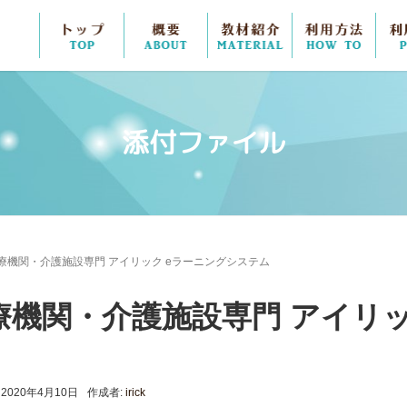
TOP
概要
教材紹介
利用
添付ファイル
療機関・介護施設専門 アイリック eラーニングシステム
療機関・介護施設専門 アイリッ
2020年4月10日
作成者:
irick