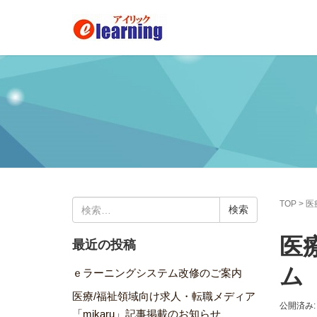
検
TOP
>
医
索:
医
最近の投稿
ム
ｅラーニングシステム改修のご案内
医療/福祉領域向け求人・転職メディア
公開済み: 
「mikaru」記事掲載のお知らせ